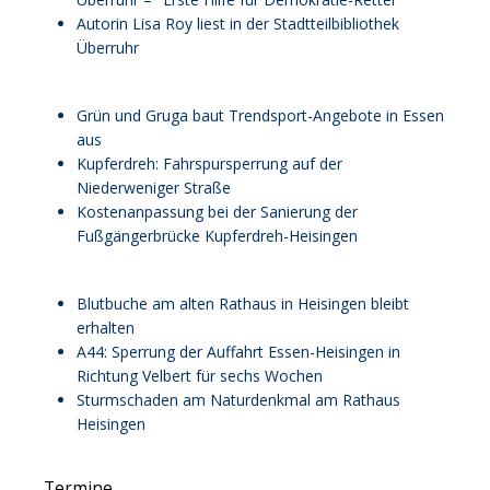
Autorin Lisa Roy liest in der Stadtteilbibliothek
Überruhr
Grün und Gruga baut Trendsport-Angebote in Essen
aus
Kupferdreh: Fahrspursperrung auf der
Niederweniger Straße
Kostenanpassung bei der Sanierung der
Fußgängerbrücke Kupferdreh-Heisingen
Blutbuche am alten Rathaus in Heisingen bleibt
erhalten
A44: Sperrung der Auffahrt Essen-Heisingen in
Richtung Velbert für sechs Wochen
Sturmschaden am Naturdenkmal am Rathaus
Heisingen
Vorheriges
Vorheriger
Nächstes
Nächstes
Termine