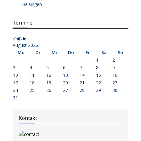
Heisingen
Vorheriges
Vorheriger
Nächstes
Nächstes
Termine
Jahr
Monat
Jahr
Monat
August 2026
Mo
Di
Mi
Do
Fr
Sa
So
1
2
3
4
5
6
7
8
9
10
11
12
13
14
15
16
17
18
19
20
21
22
23
24
25
26
27
28
29
30
31
Kontakt