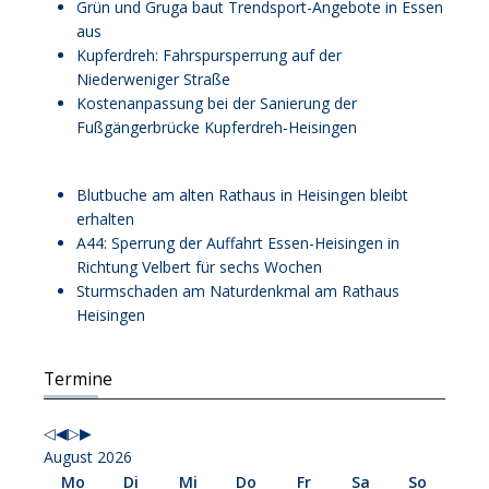
Grün und Gruga baut Trendsport-Angebote in Essen
aus
Kupferdreh: Fahrspursperrung auf der
Niederweniger Straße
Kostenanpassung bei der Sanierung der
Fußgängerbrücke Kupferdreh-Heisingen
Blutbuche am alten Rathaus in Heisingen bleibt
erhalten
A44: Sperrung der Auffahrt Essen-Heisingen in
Richtung Velbert für sechs Wochen
Sturmschaden am Naturdenkmal am Rathaus
Heisingen
Vorheriges
Vorheriger
Nächstes
Nächstes
Termine
Jahr
Monat
Jahr
Monat
August 2026
Mo
Di
Mi
Do
Fr
Sa
So